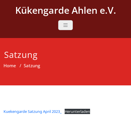
Skip
Kükengarde Ahlen e.V.
to
content
Satzung
Home
/
Satzung
Kuekengarde Satzung April 2023_
Herunterladen