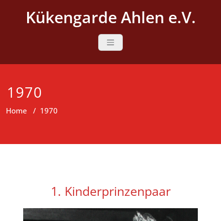
Skip
Kükengarde Ahlen e.V.
to
content
1970
Home
/
1970
1. Kinderprinzenpaar