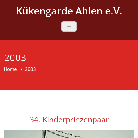
Skip
Kükengarde Ahlen e.V.
to
content
2003
Home
/
2003
34. Kinderprinzenpaar