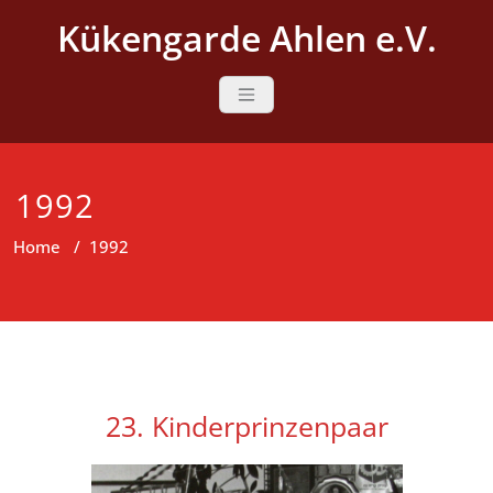
Skip
Kükengarde Ahlen e.V.
to
content
1992
Home
/
1992
23. Kinderprinzenpaar