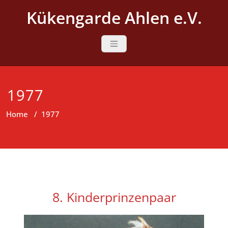
Skip
Kükengarde Ahlen e.V.
to
content
1977
Home
/
1977
8. Kinderprinzenpaar